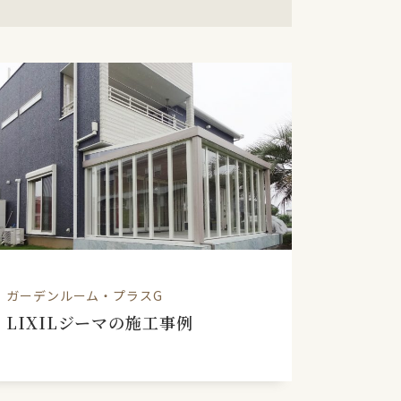
ガーデンルーム・プラスG
ウッドデ
リア、目
LIXILジーマの施工事例
二世帯
新築外