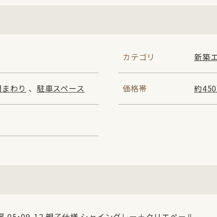
カテゴリ
新築
門まわり
、
駐車スペース
価格帯
約45
門扉 05･09-12 親子仕様 シャイングレー＋クリエペール