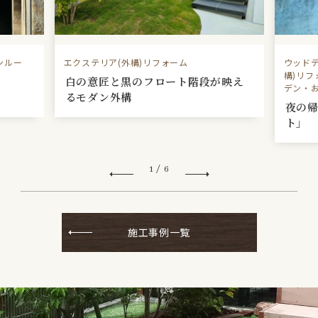
ンルー
エクステリア(外構)リフォーム
ウッド
構)リ
白の意匠と黒のフロート階段が映え
デン・
るモダン外構
夜の
ト」
1
/
6
施工事例一覧