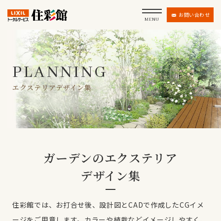
お問い合わせ
MENU
PLANNING
エクステリアデザイン集
ガーデンの
エクステリア
デザイン集
住彩館では、お打合せ後、設計図とCADで作成したCGイメ
ージをご用意します。
カラーや植栽などイメージしやすく、